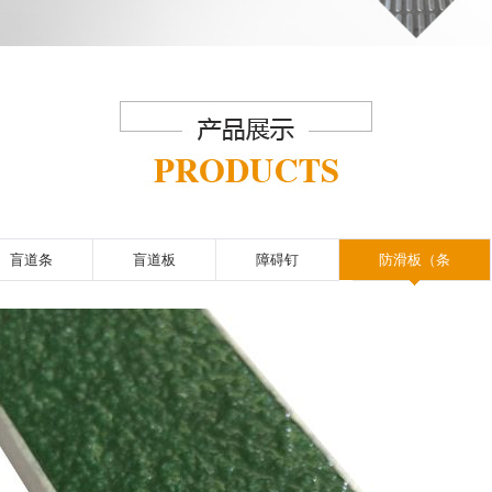
盲道条
盲道板
障碍钉
防滑板（条