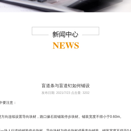
盲道条与盲道钉如何铺设
发布日期: 2021/7/23 点击量: 3202
中要注意：
向连续设置导向块材，路口缘石前铺装停步块材。铺装宽度不得小于0.60m。
一块人行道砖铺装停步块材。导向块材与停步块材成垂直向铺装。铺装宽度不得于0.6