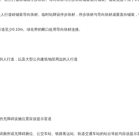
人行道砖铺装导向块材。临时站牌设停步块材，停步块材与导向块材成垂直向铺装，铺
至少0.10m。绿化带的断口处用导向块材连接。
的人行道，以及大型公共建筑地段周边的人行道
的无障碍设施位置应设提示盲道
碍厕所或无障碍厕位、公交车站、铁路客运站、轨道交通车站的站台等处均应设提示